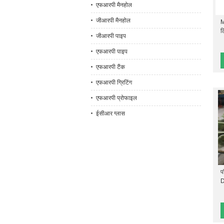
एफआरपी मैनहोल
जीआरपी मैनहोल
M
ल
जीआरपी पाइप
एफआरपी पाइप
एफआरपी टैंक
एफआरपी ग्रिटिंग
एफआरपी प्रोफाइल
ईसीआर ग्लास
प
D