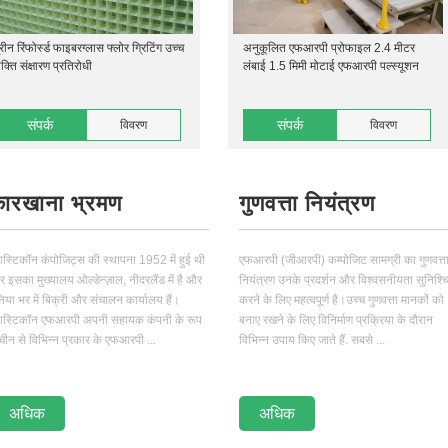
्रीन रिंफोर्स्ड फाइबरग्लास फ्लोर ग्रिटिंग उच्च
अनुकूलित एफआरपी प्रोफाइल 2.4 मीटर
क्ति संक्षारण प्रतिरोधी
लंबाई 1.5 मिमी मोटाई एफआरपी पल्स्यूशन
संपर्क
संपर्क
विवरण
विवरण
ारखाना भ्रमण
गुणवत्ता नियंत्रण
लास्टिकॉन कंपोजिट्स की स्थापना 1952 में हुई थी
एफआरपी (जीआरपी) कम्पोजिट सामग्री का गुणवत्त
 इसका मुख्यालय ओल्डेन्ज़ाल, नीदरलैंड में है और
नियंत्रण उनके प्रदर्शन और विश्वसनीयता सुनिश्च
निया भर में बिक्री और संचालन कार्यालय हैं।
करने के लिए महत्वपूर्ण है।उच्च गुणवत्ता मानकों को
लास्टिकॉन एफआरपी अपनी सहायक कंपनी के रूप
बनाए रखने के लिए विनिर्माण प्रक्रिया के दौरान
ं चीन से विभिन्न प्रकार के एफआरपी ...
विभिन्न उपाय किए जाते हैं. सबसे ...
अधिक
अधिक