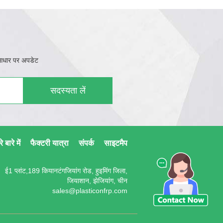
े आधार पर अपडेट
सदस्यता लें
े बारे में
फैक्टरी यात्रा
संपर्क
साइटमैप
ई1 प्लांट,189 कियानटंगजियांग रोड, हुइमिंग जिला,
जियाशान, झेजियांग, चीन
sales@plasticonfrp.com