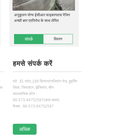
अनुकूलन योग्य ईसीआर फाइबरग्लास रेजिन
अच्छी क्षार प्रतिरोध के साथ लेपित
संपर्क
विवरण
हमसे संपर्क करें
ा
पते : ई1 प्लांट,189 कियानटंगजियांग रोड, हुइमिंग
ित
जिला, जियाशान, झेजियांग, चीन
व्यावसायिक फ़ोन :
86-573-84752587(काम समय)
फैक्स : 86-573-84752597
अधिक