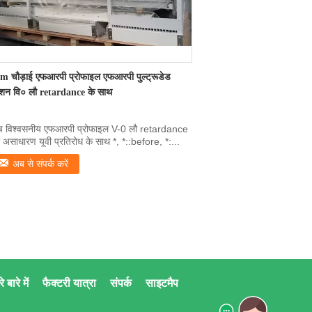
m चौड़ाई एफआरपी प्रोफाइल एफआरपी पुल्ट्रूडेड
्शन वि० लौ retardance के साथ
च विश्वसनीय एफआरपी प्रोफाइल V-0 लौ retardance
असाधारण यूवी प्रतिरोध के साथ *, *::before, *:...
अब से संपर्क करें
े बारे में
फैक्टरी यात्रा
संपर्क
साइटमैप