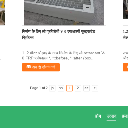
निर्माण के लिए लौ प्रतिरोधी V-0 एफआरपी पुल्ट्रूडेड
1.2
ग्रिटिंग्स
सेक
1. 2 मीटर चौड़ाई के साथ निर्माण के लिए लौ retardant V-
उच्
0 FRP प्रोफाइल *, *::before, *::after {box...
और 
अब से संपर्क करें
Page 1 of 2
|<
<<
1
2
>>
>|
होम
उत्पाद
हमार