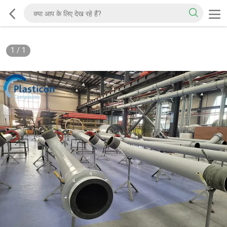
1
/
1