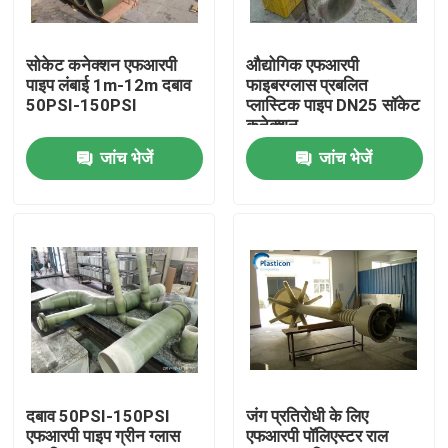
कारखाना भ्रमण
सोकेट कनेक्शन एफआरपी
औद्योगिक एफआरपी
पाइप लंबाई 1m-12m दबाव
फाइबरग्लास प्रबलित
50PSI-150PSI
प्लास्टिक पाइप DN25 सॉकेट
गुणवत्ता नियंत्रण
कनेक्शन
जांच भेजें
जांच भेजें
हमसे संपर्क करें
एक उद्धरण का अनुरोध करें
एफआरपी बोल्ट
ग्लास फाइबर ट्यूब
दबाव 50PSI-150PSI
जंग प्रतिरोधी के लिए
एफआरपी पाइप ग्रीन ग्लास
एफआरपी पॉलिएस्टर राल
एफआरपी फ्लैंज